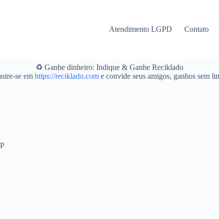
Atendimento LGPD
Contato
♻️ Ganhe dinheiro: Indique & Ganhe Reciklado
stre-se em
https://reciklado.com
e convide seus amigos, ganhos sem lim
SP