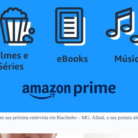
em sua próxima entrevista em Riachinho – MG. Afinal, a sua postura afe