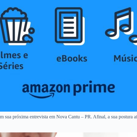
em sua próxima entrevista em Nova Cantu – PR. Afinal, a sua postura af