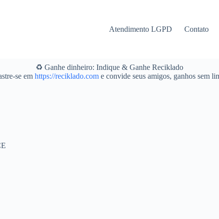
Atendimento LGPD
Contato
♻️ Ganhe dinheiro: Indique & Ganhe Reciklado
stre-se em
https://reciklado.com
e convide seus amigos, ganhos sem lim
CE