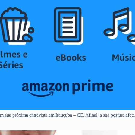
m sua próxima entrevista em Irauçuba – CE. Afinal, a sua postura afeta