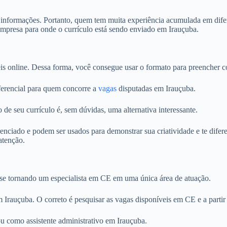
s informações. Portanto, quem tem muita experiência acumulada em difer
empresa para onde o currículo está sendo enviado em Irauçuba.
is online. Dessa forma, você consegue usar o formato para preencher c
iferencial para quem concorre a
vagas
disputadas em Irauçuba.
 de seu currículo é, sem dúvidas, uma alternativa interessante.
iado e podem ser usados para demonstrar sua criatividade e te diferen
atenção.
o se tornando um especialista em CE em uma única área de atuação.
em Irauçuba. O correto é pesquisar as vagas disponíveis em CE e a partir
 como assistente administrativo em Irauçuba.