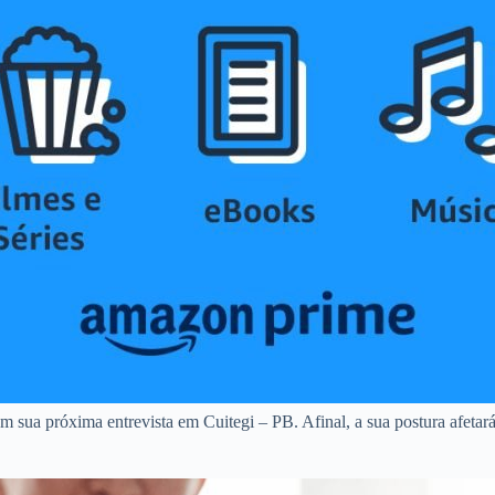
m sua próxima entrevista em Cuitegi – PB. Afinal, a sua postura afetará