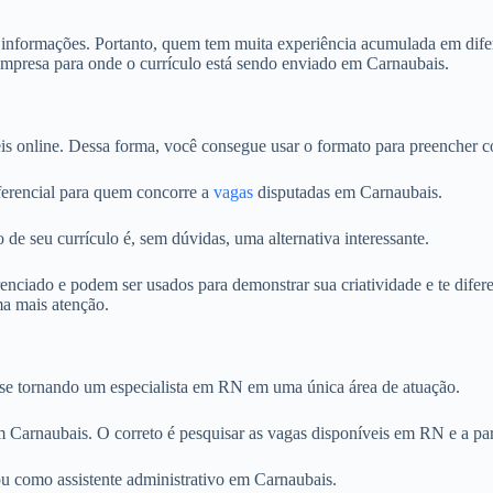
s informações. Portanto, quem tem muita experiência acumulada em difer
empresa para onde o currículo está sendo enviado em Carnaubais.
is online. Dessa forma, você consegue usar o formato para preencher c
iferencial para quem concorre a
vagas
disputadas em Carnaubais.
 de seu currículo é, sem dúvidas, uma alternativa interessante.
ciado e podem ser usados para demonstrar sua criatividade e te difere
ma mais atenção.
o se tornando um especialista em RN em uma única área de atuação.
em Carnaubais. O correto é pesquisar as vagas disponíveis em RN e a part
 como assistente administrativo em Carnaubais.