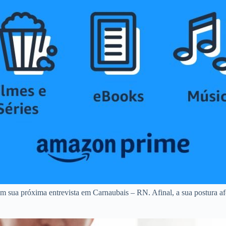
m sua próxima entrevista em Carnaubais – RN. Afinal, a sua postura afe