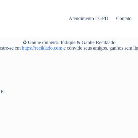
Atendimento LGPD
Contato
♻️ Ganhe dinheiro: Indique & Ganhe Reciklado
stre-se em
https://reciklado.com
e convide seus amigos, ganhos sem lim
CE