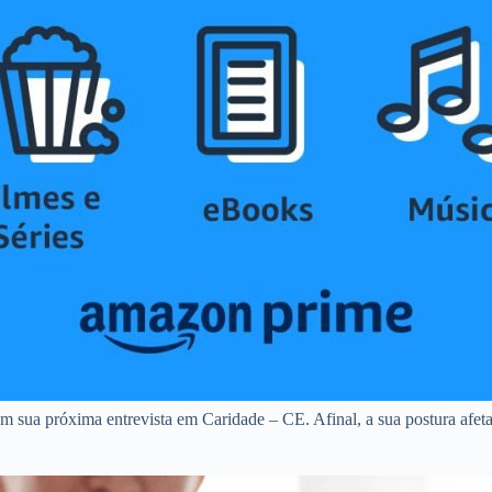
m sua próxima entrevista em Caridade – CE. Afinal, a sua postura afeta