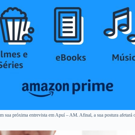
m sua próxima entrevista em Apuí – AM. Afinal, a sua postura afetará o