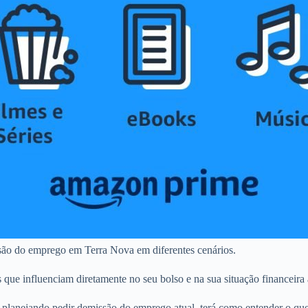
são do emprego em Terra Nova em diferentes cenários.
s que influenciam diretamente no seu bolso e na sua situação financeira
 planejando pedir demissão do emprego atual, terá como entender o qu