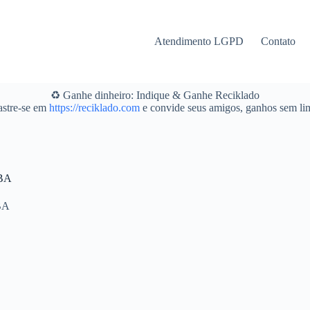
Atendimento LGPD
Contato
♻️ Ganhe dinheiro: Indique & Ganhe Reciklado
stre-se em
https://reciklado.com
e convide seus amigos, ganhos sem lim
 BA
BA