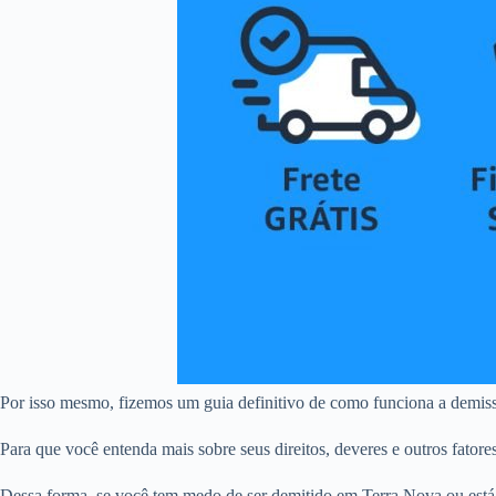
Por isso mesmo, fizemos um guia definitivo de como funciona a demis
Para que você entenda mais sobre seus direitos, deveres e outros fatore
Dessa forma, se você tem medo de ser demitido em Terra Nova ou está