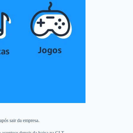
 após sair da empresa.
e acontece depois da baixa na CLT.