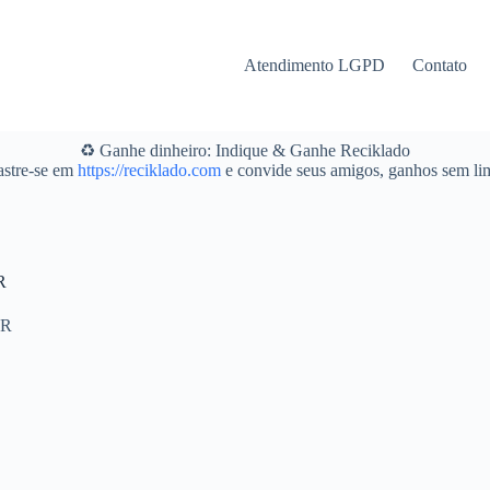
Atendimento LGPD
Contato
♻️ Ganhe dinheiro: Indique & Ganhe Reciklado
stre-se em
https://reciklado.com
e convide seus amigos, ganhos sem lim
R
PR