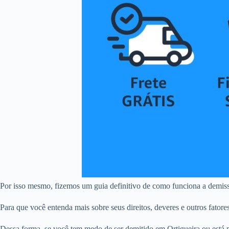
Por isso mesmo, fizemos um guia definitivo de como funciona a demiss
Para que você entenda mais sobre seus direitos, deveres e outros fatore
Dessa forma, se você tem medo de ser demitido em Ortigueira ou está 