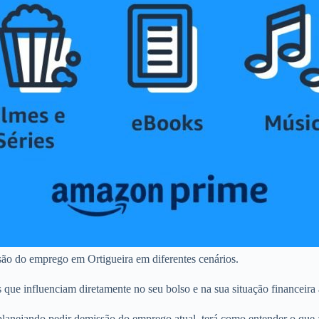
ão do emprego em Ortigueira em diferentes cenários.
s que influenciam diretamente no seu bolso e na sua situação financeira
planejando pedir demissão do emprego atual, terá como entender o que