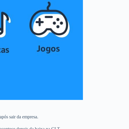
 após sair da empresa.
 acontece depois da baixa na CLT.