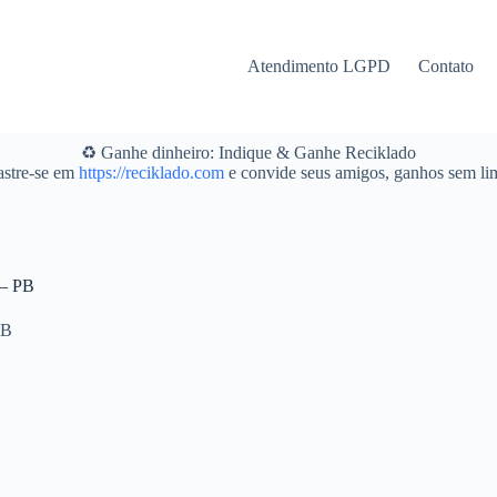
Atendimento LGPD
Contato
♻️ Ganhe dinheiro: Indique & Ganhe Reciklado
stre-se em
https://reciklado.com
e convide seus amigos, ganhos sem lim
 – PB
PB