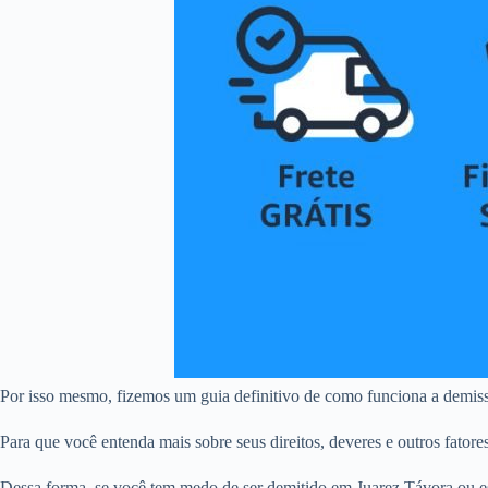
Por isso mesmo, fizemos um guia definitivo de como funciona a demis
Para que você entenda mais sobre seus direitos, deveres e outros fatore
Dessa forma, se você tem medo de ser demitido em Juarez Távora ou es