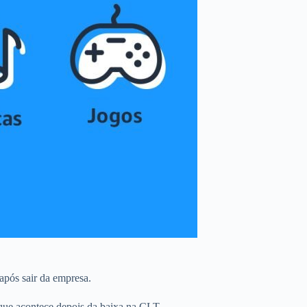
 após sair da empresa.
que acontece depois da baixa na CLT.