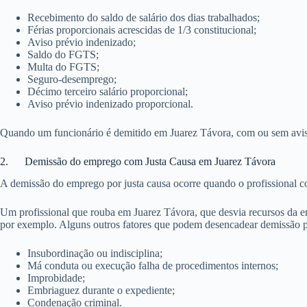
Recebimento do saldo de salário dos dias trabalhados;
Férias proporcionais acrescidas de 1/3 constitucional;
Aviso prévio indenizado;
Saldo do FGTS;
Multa do FGTS;
Seguro-desemprego;
Décimo terceiro salário proporcional;
Aviso prévio indenizado proporcional.
Quando um funcionário é demitido em Juarez Távora, com ou sem aviso p
2. Demissão do emprego com Justa Causa em Juarez Távora
A demissão do emprego por justa causa ocorre quando o profissional c
Um profissional que rouba em Juarez Távora, que desvia recursos da em
por exemplo. Alguns outros fatores que podem desencadear demissão po
Insubordinação ou indisciplina;
Má conduta ou execução falha de procedimentos internos;
Improbidade;
Embriaguez durante o expediente;
Condenação criminal.