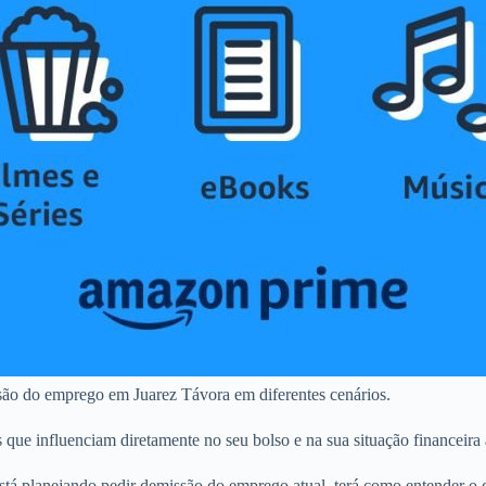
são do emprego em Juarez Távora em diferentes cenários.
s que influenciam diretamente no seu bolso e na sua situação financeira
tá planejando pedir demissão do emprego atual, terá como entender o 